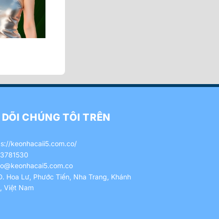
 DÕI CHÚNG TÔI TRÊN
sliga
ps://keonhacaii5.com.co/
3781530
 câu lạc bộ
ro@keonhacai5.com.co
i, người hâm
Đ. Hoa Lư, Phước Tiến, Nha Trang, Khánh
ống hiến đầy
, Việt Nam
 là tính cởi