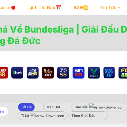
core
Lịch Thi Đấu
BXH
Tin Tức
á Về Bundesliga | Giải Đấu 
g Đá Đức
Tất Cả
Trận Hot
Giải Đấu
iew
Tỷ Lệ
Theo Giải Đấu
Sbob
iew
Tỉ Lệ
Theo Giải Đấu
HDP