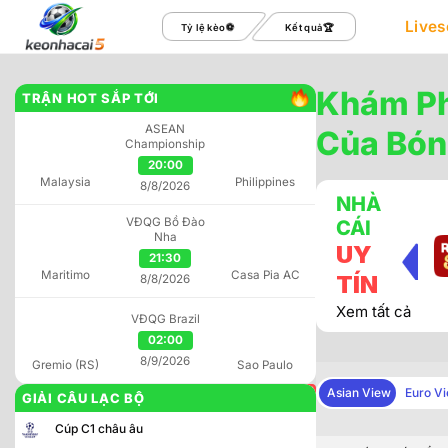
Bỏ
Lives
Tỷ lệ kèo
Kết quả
qua
nội
dung
Khám Ph
TRẬN HOT SẮP TỚI
ASEAN
Của Bón
Championship
20:00
Malaysia
Philippines
8/8/2026
NHÀ
VĐQG Bồ Đào
CÁI
Nha
UY
21:30
Maritimo
Casa Pia AC
TÍN
8/8/2026
Xem tất cả
VĐQG Brazil
02:00
8/9/2026
Gremio (RS)
Sao Paulo
Asian View
Euro V
Asian View
Euro V
GIẢI CÂU LẠC BỘ
BÓNG ĐÁ
Cúp C1 châu âu