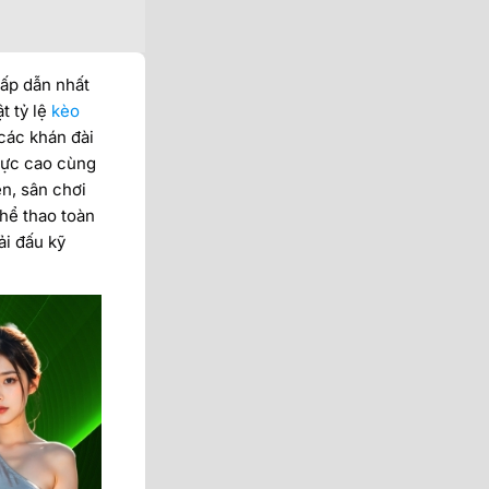
hấp dẫn nhất
t tỷ lệ
kèo
 các khán đài
cực cao cùng
ển, sân chơi
hể thao toàn
ải đấu kỹ