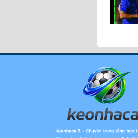
Tổng qu
Được thành l
khẳng định vị
và điều hành 
đoàn bóng đ
Keonhacai5
– Chuyên trang tổng hợp t