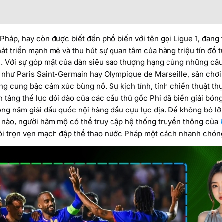
Pháp, hay còn được biết đến phổ biến với tên gọi Ligue 1, đang 
át triển mạnh mẽ và thu hút sự quan tâm của hàng triệu tín đồ t
u. Với sự góp mặt của dàn siêu sao thượng hạng cùng những câu
 như Paris Saint-Germain hay Olympique de Marseille, sân chơi
ng cung bậc cảm xúc bùng nổ. Sự kịch tính, tính chiến thuật th
 tảng thể lực dồi dào của các cầu thủ gốc Phi đã biến giải bón
ong năm giải đấu quốc nội hàng đầu cựu lục địa. Để không bỏ lỡ 
 nào, người hâm mộ có thể truy cập hệ thống truyền thông của
i trọn vẹn mạch đập thể thao nước Pháp một cách nhanh chóng