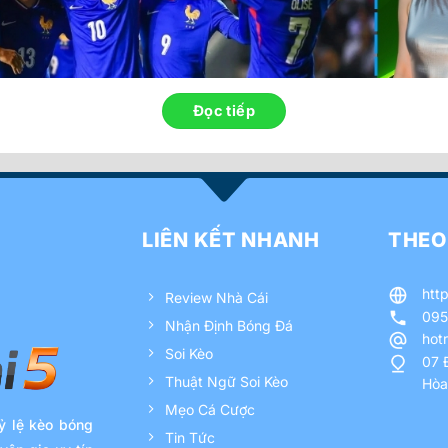
Đọc tiếp
LIÊN KẾT NHANH
THEO
PHÁP
htt
Review Nhà Cái
an về giải bóng đá Pháp Ligue 1 mới nh
095
Nhận Định Bóng Đá
hot
ập từ năm 1932, giải bóng đá Pháp đã trải qua nhiều giai đoạn t
Soi Kèo
07 
 thế vững chắc trên bản đồ bóng đá thế giới. Giải đấu hiện tại 
Thuật Ngữ Soi Kèo
Hòa
trực tiếp bởi Ban tổ chức giải Ligue 1 (LFP) dưới sự giám sát chặ
Mẹo Cá Cược
á Pháp.
ỷ lệ kèo bóng
Tin Tức