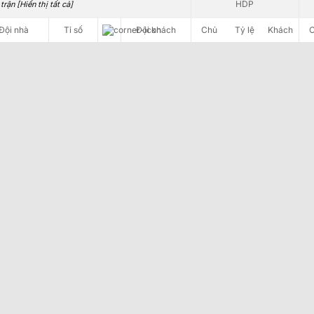
HDP
trận [Hiển thị tất cả]
Đội nhà
Tỉ số
Đội khách
Chủ
Tỷ lệ
Khách
Đội nhà
Tỉ số
Đội khách
Chủ
Tỷ lệ
Khách
Không có dữ liệu vui lòng chọn bộ lọc khác