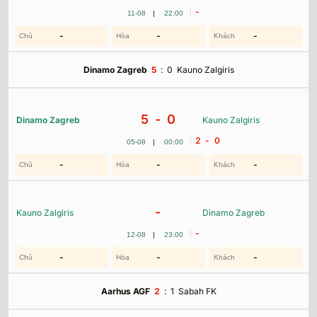
-
11-08
|
22:00
-
-
-
Dinamo Zagreb
5
:
0
Kauno Zalgiris
5 -
0
Dinamo Zagreb
Kauno Zalgiris
2
- 0
05-08
|
00:00
-
-
-
-
Kauno Zalgiris
Dinamo Zagreb
-
12-08
|
23:00
-
-
-
Aarhus AGF
2
:
1
Sabah FK