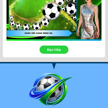
Đọc tiếp
Bảng Xếp Hạng Bóng Đá
Ý nghĩa của bảng xếp hạng bóng đá đối với
fan túc cầu
Bảng xếp hạng bóng đá không đơn thuần là một danh sách
những con số vô hồn. Đối với người hâm mộ, nó là thước đo
phản ánh chính xác nhất sức mạnh, sự ổn định và đẳng cấp
của một câu lạc bộ trong suốt mùa giải. Nhìn vào thứ hạng,
người xem có thể nhận diện ngay đâu là ứng cử viên sáng
giá cho ngôi vô địch và đâu là những cái tên đang chật vật
trong cuộc chiến trụ hạng đầy khốc liệt.