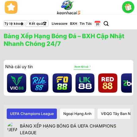
Bỏ
qua
nội
dung
Tỷ lệ kèo
Kết quả
Livescore
BXH
Tin Tức
Bảng Xếp Hạng Bóng Đá – BXH Cập Nhật
Nhanh Chóng 24/7
Nhà cái uy tín
Xem tất cả
UEFA Champions League
Ngoại Hạng Anh
VĐQG Tây Ban Nha
BẢNG XẾP HẠNG BÓNG ĐÁ UEFA CHAMPIONS
LEAGUE