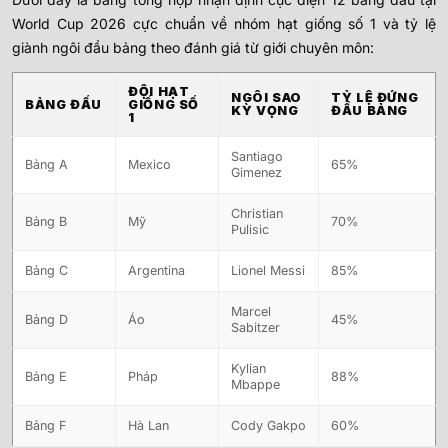
World Cup 2026 cực chuẩn về nhóm hạt giống số 1 và tỷ lệ
giành ngôi đầu bảng theo đánh giá từ giới chuyên môn:
ĐỘI HẠT
NGÔI SAO
TỶ LỆ ĐỨNG
BẢNG ĐẤU
GIỐNG SỐ
KỲ VỌNG
ĐẦU BẢNG
1
Santiago
Bảng A
Mexico
65%
Gimenez
Christian
Bảng B
Mỹ
70%
Pulisic
Bảng C
Argentina
Lionel Messi
85%
Marcel
Bảng D
Áo
45%
Sabitzer
Kylian
Bảng E
Pháp
88%
Mbappe
Bảng F
Hà Lan
Cody Gakpo
60%