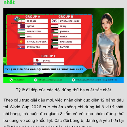
nhất
Tỷ lệ đi tiếp của các đội đứng thứ ba xuất sắc nhất
Theo cấu trúc giải đấu mới, việc nhận định cục diện 12 bảng đấu
tại World Cup 2026 cực chuẩn không chỉ dừng lại ở vị trí nhất
nhì bảng, mà cuộc đua giành 8 tấm vé vớt cho nhóm đứng thứ
ba cũng vô cùng khốc liệt. Các đội bóng bị đánh giá yếu hơn tại