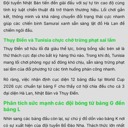
Đội tuyển Nhật Bản tiến đến giải đấu với sự tự tin cao độ cùng
tính kỷ luật chiến thuật đã trở thành thương hiệu. Lối chơi gắn
kết, thông minh và khả năng chuyển đổi trạng thái cực nhanh
giúp các chiến binh Samurai xanh sẵn sàng lật đổ Hà Lan để
chiếm ngôi đầu.
Thụy Điển và Tunisia chực chờ trừng phạt sai lầm
Thụy Điển sở hữu lối đá giàu thể lực, bóng bổng sắc bén sẽ là
thử thách cực đại cho bất kỳ hàng thủ nào. Trong khi đó, Tunisia
mang lối chơi phòng ngự số đông khó chịu, sẵn sàng trừng phạt
sai lầm của đối phương từ các tình huống phản công nhanh.
Rõ ràng, việc nhận định cục diện 12 bảng đấu tại World Cup
2026 cực chuẩn tại bảng F cho thấy cơ hội chia đều cho cả 3
đại diện Hà Lan, Nhật Bản và Thụy Điển.
Phân tích sức mạnh các đội bóng từ bảng G đến
bảng L
Nhìn sang các bảng đấu còn lại, sự chú ý đổ dồn vào bảng K nơi
có sự xuất hiện của đội tuyển Bồ Đào Nha. Thách thức lớn nhất