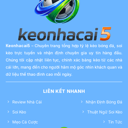
Keonhacai5
– Chuyên trang tổng hợp tỷ lệ kèo bóng đá, soi
kèo trực tuyến và nhận định chuyên gia uy tín hàng đầu.
Chúng tôi cập nhật liên tục, chính xác bảng kèo từ các nhà
cái lớn, mang đến cho người hâm mộ góc nhìn khách quan và
dữ liệu thể thao đỉnh cao mỗi ngày.
LIÊN KẾT NHANH
Review Nhà Cái
Nhận Định Bóng Đá
Soi Kèo
Thuật Ngữ Soi Kèo
Mẹo Cá Cược
Tin Tức