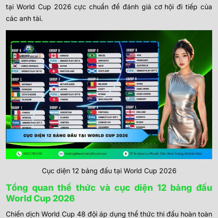
tại World Cup 2026 cực chuẩn để đánh giá cơ hội đi tiếp của
các anh tài.
Cục diện 12 bảng đấu tại World Cup 2026
Tổng quan thể thức và cục diện 12 bảng đấu
World Cup 2026
Chiến dịch World Cup 48 đội áp dụng thể thức thi đấu hoàn toàn