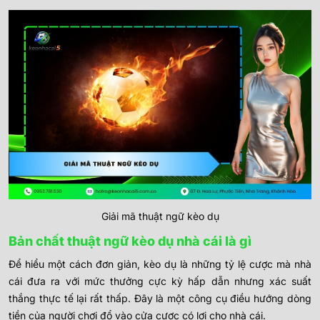
Giải mã thuật ngữ kèo dụ
Bản chất thuật ngữ kèo dụ nhà cái là gì
Để hiểu một cách đơn giản, kèo dụ là những tỷ lệ cược mà nhà
cái đưa ra với mức thưởng cực kỳ hấp dẫn nhưng xác suất
thắng thực tế lại rất thấp. Đây là một công cụ điều hướng dòng
tiền của người chơi đổ vào cửa cược có lợi cho nhà cái.