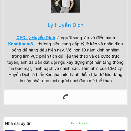
Lý Huyền Dịch
CEO Lý Huyền Dịch
là người sáng lập và điều hành
Keonhacai5
– thương hiệu cung cấp tỷ lệ kèo và nhận định
bóng đá hàng đầu hiện nay. Với hơn 10 năm kinh nghiệm
trong lĩnh vực phân tích dữ liệu thể thao và cá cược trực
tuyến, anh đã dẫn dắt đội ngũ xây dựng một nền tảng thông
tin bảo mật, minh bạch và chính xác. Tầm nhìn của CEO Lý
Huyền Dịch là biến Keonhacai5 thành điểm tựa dữ liệu đáng
tin cậy nhất cho mọi người chơi đam mê thể thao.
Nhà cái uy tín
Xem tất cả