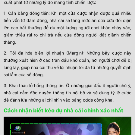
xuất phát từ những lý do mang tính chiến lược:
1. Cân bằng dòng tiền: Khi một cửa cược nhận được quá nhiều
tiền vốn từ đám đông, nhà cái sẽ tăng mức ăn của cửa đối diện
lên cao bất thường để dụ một lượng người chơi khác nhảy vào,
giảm thiểu rủi ro chi trả nếu cửa đông người đặt giành chiến
thắng.
2. Tối đa hóa biên lợi nhuận (Margin): Những bẫy cược này
thường xuất hiện ở các trận đấu khó đoán, nơi người chơi dễ bị
lung lay, giúp nhà cái thu về lợi nhuận tối đa từ những quyết định
sai lầm của số đông.
3. Khai thác lỗ hổng thông tin: Ở những giải đấu ít người chú ý,
nhà cái nắm độc quyền thông tin nội bộ và sẽ dùng tỷ lệ cược
để đánh lừa những ai chỉ nhìn vào bảng odds công khai.
Cách nhận biết kèo dụ nhà cái chính xác nhất