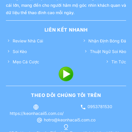
cái lớn, mang đến cho người hâm mộ góc nhìn khách quan và
dữ liệu thể thao đỉnh cao mỗi ngày.
LIÊN KẾT NHANH
Review Nhà Cái
Nhận Định Bóng Đá
Soi Kèo
Thuật Ngữ Soi Kèo
Mẹo Cá Cược
Tin Tức
THEO DÕI CHÚNG TÔI TRÊN
0953781530
https://keonhacaii5.com.co/
hotro@keonhacai5.com.co