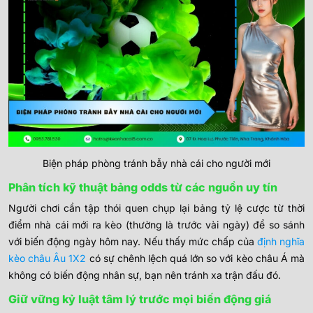
Biện pháp phòng tránh bẫy nhà cái cho người mới
Phân tích kỹ thuật bảng odds từ các nguồn uy tín
Người chơi cần tập thói quen chụp lại bảng tỷ lệ cược từ thời
điểm nhà cái mới ra kèo (thường là trước vài ngày) để so sánh
với biến động ngày hôm nay. Nếu thấy mức chấp của
định nghĩa
kèo châu Âu 1X2
có sự chênh lệch quá lớn so với kèo châu Á mà
không có biến động nhân sự, bạn nên tránh xa trận đấu đó.
Giữ vững kỷ luật tâm lý trước mọi biến động giá