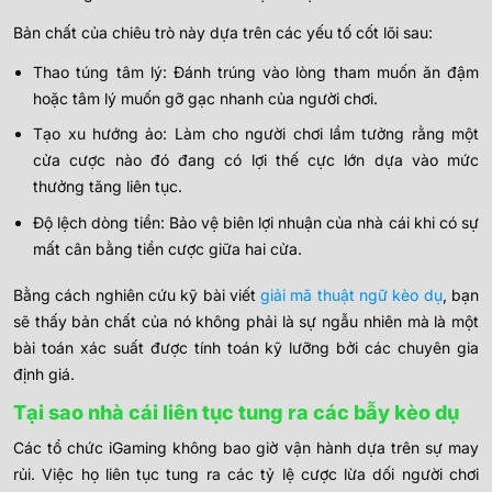
Bản chất của chiêu trò này dựa trên các yếu tố cốt lõi sau:
Thao túng tâm lý: Đánh trúng vào lòng tham muốn ăn đậm
hoặc tâm lý muốn gỡ gạc nhanh của người chơi.
Tạo xu hướng ảo: Làm cho người chơi lầm tưởng rằng một
cửa cược nào đó đang có lợi thế cực lớn dựa vào mức
thưởng tăng liên tục.
Độ lệch dòng tiền: Bảo vệ biên lợi nhuận của nhà cái khi có sự
mất cân bằng tiền cược giữa hai cửa.
Bằng cách nghiên cứu kỹ bài viết
giải mã thuật ngữ kèo dụ
, bạn
sẽ thấy bản chất của nó không phải là sự ngẫu nhiên mà là một
bài toán xác suất được tính toán kỹ lưỡng bởi các chuyên gia
định giá.
Tại sao nhà cái liên tục tung ra các bẫy kèo dụ
Các tổ chức iGaming không bao giờ vận hành dựa trên sự may
rủi. Việc họ liên tục tung ra các tỷ lệ cược lừa dối người chơi