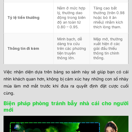
Nằm ở mức hợp
Tăng cao bất
lý, thường dao
thường (trên 0.98
Tỷ lệ tiền thưởng
động trong biên
hoặc bỏ ít ăn
độ an toàn từ
nhiều) nhằm kích
0.80 – 0.95.
thích lòng tham.
Minh bạch, dễ
Mập mờ, thường
dàng tra cứu
xuất hiện ở các
Thông tin đi kèm
trên các phương
giải đấu thiếu
tiện truyền
thông tin chính
thông lớn.
thống.
Việc nhận diện dựa trên bảng so sánh này sẽ giúp bạn có cái
nhìn khách quan hơn, không bị cảm xúc hay những con số nhảy
múa làm mờ mắt trước khi đưa ra quyết định đặt cược cuối
cùng.
Biện pháp phòng tránh bẫy nhà cái cho người
mới