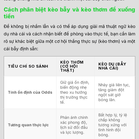
Cách phân biệt kèo bẫy và kèo thơm để xuống
tiền
Để không bị nhầm lẫn và có thể áp dụng giải mã thuật ngữ kèo
dụ nhà cái và cách nhận biết để phòng vào thực tế, bạn cần làm
rõ sự khác biệt giữa một cơ hội thắng thực sự (kèo thơm) và một
cái bẫy định sẵn:
KÈO THƠM
KÈO DỤ (BẪY
TIÊU CHÍ SO SÁNH
(CƠ HỘI
NHÀ CÁI)
THẬT)
Giữ giá ổn định,
Nhảy giá liên tục,
biến động nhẹ
tăng giảm đột
Tính ổn định của Odds
theo xu hướng
ngột sát giờ
thị trường thực
bóng lăn.
tế.
Bất hợp lý, tỷ lệ
Phản ánh chính
chấp không
xác phong độ,
Tương quan thực lực
tương xứng với
lịch sử đối đầu
tình hình đội
và lực lượng.
bóng.