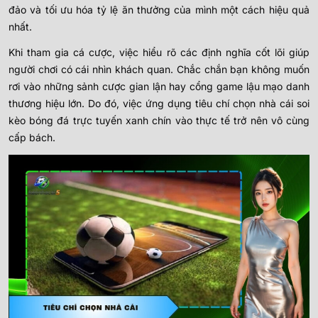
đảo và tối ưu hóa tỷ lệ ăn thưởng của mình một cách hiệu quả
nhất.
Khi tham gia cá cược, việc hiểu rõ các định nghĩa cốt lõi giúp
người chơi có cái nhìn khách quan. Chắc chắn bạn không muốn
rơi vào những sảnh cược gian lận hay cổng game lậu mạo danh
thương hiệu lớn. Do đó, việc ứng dụng tiêu chí chọn nhà cái soi
kèo bóng đá trực tuyến xanh chín vào thực tế trở nên vô cùng
cấp bách.