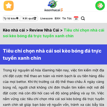
Bỏ
qua
nội
dung
Tỷ lệ kèo
Kết quả
Livescore
BXH
Tin Tức
Kèo nhà cái
>
Review Nhà Cái
>
Tiêu chí chọn nhà cái
soi kèo bóng đá trực tuyến xanh chín
Tiêu chí chọn nhà cái soi kèo bóng đá trực
tuyến xanh chín
Trong kỷ nguyên số hóa iGaming hiện nay, việc tìm kiếm một địa
chỉ đặt cược thể thao an toàn và minh bạch là ưu tiên hàng đầu
của mọi bettor. Khi thị trường cá độ thể thao châu Á ngày càng
bùng nổ, người chơi không chỉ đơn thuần tìm kiếm một nơi để
đặt cược mà còn đòi hỏi cao về độ sòng phẳng và uy tín. Việc
nắm vững các tiêu chí chọn nhà cái soi kèo bóng đá trực tuyến
xanh chín sẽ giúp bạn bảo vệ nguồn vốn, tránh xa các bẫy lừa