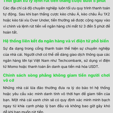
Thời gian xử lý lệnh rút tiền thắng cược dưới 5 phút
Các địa chỉ cá độ chuyên nghiệp luôn tối ưu quy trình thanh toán
tự động. Sau khi bạn thắng cược kèo châu Á, kèo châu Âu 1X2
hoặc kèo tài xỉu Over Under, tiền thưởng sẽ được cộng ngay vào
ví chính và lệnh rút tiền về ngân hàng chỉ mất từ 3 đến 5 phút để
hoàn tất.
Hệ thống liên kết đa ngân hàng và ví điện tử phổ biến
Sự đa dạng trong cổng thanh toán thể hiện sự chuyên nghiệp
của nhà cái. Người chơi có thể dễ dàng giao dịch thông qua các
ngân hàng lớn tại Việt Nam như Techcombank, sử dụng ví điện
tử Momo hoặc thanh toán ẩn danh qua tiền mã hóa USDT.
Chính sách sòng phẳng không giam tiền người chơi
vô cớ
Những nhà cái lừa đảo thường đưa ra lý do bảo trì hệ thống
hoặc yêu cầu xác minh danh tính vô thời hạn để giam tiền của
bạn. Một nhà cái xanh chín sẽ có quy định xác minh minh bạch
ngay từ khía cạnh pháp lý ban đầu và không bao giờ gây khó
dễ khi bạn muốn rút tiền.