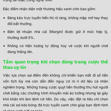
Đặc điểm nhận diện một thương hiệu xanh chín bao gồm:
Bảng kèo trực tuyến hiển thị rõ ràng, không mập mờ hay thay
đổi bất thường.
Biên lợi nhuận nhà cái (Margin) được giữ ở mức hợp lý,
thường dưới 5%.
Không có hiện tượng tự động hủy vé cược khi người chơi
đang thắng lớn.
Tầm quan trọng khi chọn đúng trang cược thể
thao uy tín
Việc lựa chọn sai điểm đến không chỉ khiến bạn mất đi số tiền
vốn tích lũy mà còn dẫn đến nguy cơ rò rỉ dữ liệu cá nhân
nghiêm trọng. Những trang cược quỵt tiền thường thu hút người
chơi bằng các chương trình khuyến mãi ảo tưởng nhưng lại gây
khó khăn khi làm lệnh rút tiền. Do vậy, việc đặt ra tiêu chí chọn
nhà cái soi kèo bóng đá trực tuyến xanh chín giúp bạn định hình
rõ ràng ranh giới an toàn.