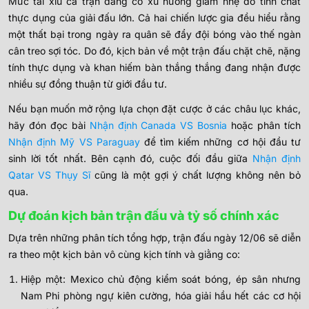
Mức tài xỉu cả trận đang có xu hướng giảm nhẹ do tính chất
thực dụng của giải đấu lớn. Cả hai chiến lược gia đều hiểu rằng
một thất bại trong ngày ra quân sẽ đẩy đội bóng vào thế ngàn
cân treo sợi tóc. Do đó, kịch bản về một trận đấu chặt chẽ, nặng
tính thực dụng và khan hiếm bàn thắng thắng đang nhận được
nhiều sự đồng thuận từ giới đầu tư.
Nếu bạn muốn mở rộng lựa chọn đặt cược ở các châu lục khác,
hãy đón đọc bài
Nhận định Canada VS Bosnia
hoặc phân tích
Nhận định Mỹ VS Paraguay
để tìm kiếm những cơ hội đầu tư
sinh lời tốt nhất. Bên cạnh đó, cuộc đối đầu giữa
Nhận định
Qatar VS Thụy Sĩ
cũng là một gợi ý chất lượng không nên bỏ
qua.
Dự đoán kịch bản trận đấu và tỷ số chính xác
Dựa trên những phân tích tổng hợp, trận đấu ngày 12/06 sẽ diễn
ra theo một kịch bản vô cùng kịch tính và giằng co:
Hiệp một: Mexico chủ động kiểm soát bóng, ép sân nhưng
Nam Phi phòng ngự kiên cường, hóa giải hầu hết các cơ hội