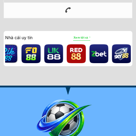
Nhà cái uy tín
Xem tất cả