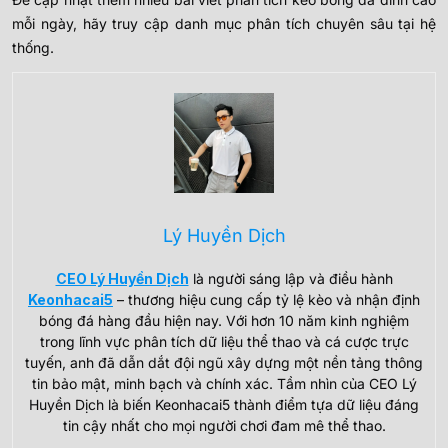
mỗi ngày, hãy truy cập danh mục phân tích chuyên sâu tại hệ
thống.
Lý Huyền Dịch
CEO Lý Huyền Dịch
là người sáng lập và điều hành
Keonhacai5
– thương hiệu cung cấp tỷ lệ kèo và nhận định
bóng đá hàng đầu hiện nay. Với hơn 10 năm kinh nghiệm
trong lĩnh vực phân tích dữ liệu thể thao và cá cược trực
tuyến, anh đã dẫn dắt đội ngũ xây dựng một nền tảng thông
tin bảo mật, minh bạch và chính xác. Tầm nhìn của CEO Lý
Huyền Dịch là biến Keonhacai5 thành điểm tựa dữ liệu đáng
tin cậy nhất cho mọi người chơi đam mê thể thao.