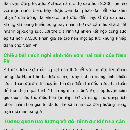
Sân vận động Estadio Azteca nằm ở độ cao hơn 2.200 mét so
với mực nước biển. Đây được xem là “pháo đài bất khả xâm
phạm” của bóng đá Mexico từ trước đến nay. Ở độ cao này,
không khí loãng khiến bóng bay nhanh hơn và cầu thủ khách rất
nhanh bị xuống sức. Lợi thế địa hình tự nhiên kết hợp cùng sức
ép từ hơn 87.000 khán giả sẽ tạo nên một áp lực khủng khiếp
dành cho Nam Phi.
Chiêu bài thích nghi sinh tồn sớm hai tuần của Nam
Phi
Ý thức được sự khắc nghiệt của thời tiết và cao độ, liên đoàn
bóng đá Nam Phi đã đưa ra một quyết định mang tính chiến
lược. Toàn đội đã di chuyển đến địa điểm thi đấu trước hai tuần
để thực hiện quá trình “thích nghi sinh tồn”. Việc tập luyện sớm
giúp các cầu thủ điều hòa lại nhịp thở và nâng cao dung tích
phổi, nhằm hóa giải tối đa lợi thế sân nhà của đối phương trong
trận mở màn bảng A.
Tương quan lực lượng và đội hình dự kiến ra sân