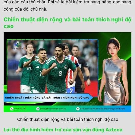
của các cầu thủ châu Phi sẽ là bài kiểm tra hạng nặng cho hàng
công của đội chủ nhà.
Chiến thuật diện rộng và bài toán thích nghi độ
cao
Chiến thuật diện rộng và bài toán thích nghi độ cao
Lợi thế địa hình hiểm trở của sân vận động Azteca