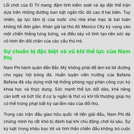
Lối chơi của El Tri mang đậm tính kiểm soát và áp đặt thế trận
dựa trên những đường ban bật ngắn tốc độ cao ở hai biên. Tuy
nhiên, áp lực tâm lý của nước chủ nhà khai mạc là bài toán
không hề đơn giản. Khán giả tại thủ đô Mexico City kỳ vọng vào
một chiến thắng tưng bừng, và điều này vô tình tạo nên sức ép
vô hình lên đôi chân của các cầu thủ trẻ.
Sự chuẩn bị đặc biệt và vũ khí thể lực của Nam
Phi
Nam Phi hành quân đến Bắc Mỹ không phải để làm kẻ lót đường
cho ngày hội bóng đá. Huấn luyện viên trưởng của Bafana
Bafana đã xây dựng một hệ thống phòng ngự phản công cực kỳ
khoa học và thực dụng. Sức mạnh thể lực dồi dào, khả năng
càn lướt và bứt tốc ở cự ly ngắn là thứ vũ khí tối thượng giúp họ
có thể trừng phạt bất kỳ sai lầm nào của đối thủ.
Trong các trận đấu giao hữu quốc tế tiền giải đấu, Nam Phi đã
chứng minh họ rất khó bị đánh bại khi chủ động chơi lùi sâu. Sự
kỷ luật trong khâu bọc lót và tinh thần chiến đấu không bỏ cuộc